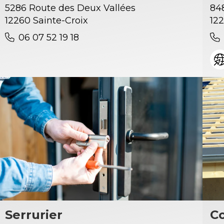
5286 Route des Deux Vallées
84
12260 Sainte-Croix
122
06 07 52 19 18
Serrurier
C