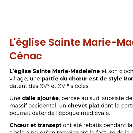
L'église Sainte Marie-Ma
Cénac
L’église Sainte Marie-Madeleine
et son cloch
village, une
partie du chœur est de style R
datent des XV° et XVI° siècles.
Une
dalle ajourée
, percée au sud, subsiste d
massif occidental, un
chevet plat
dont la part
pourrait dater de l’époque médiévale.
Chœur et transept
ont été rebatis pendant l
siècle ainsi qu’en témoignent la facture de la b