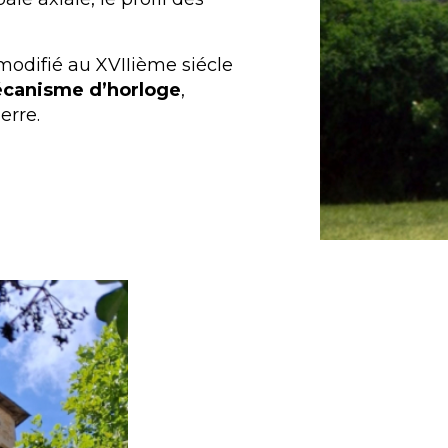
modifié au XVIIième siécle
écanisme d’horloge
,
erre.