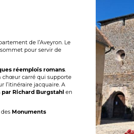
artement de l’Aveyron. Le
u sommet pour servir de
ques réemplois romans
.
un chœur carré qui supporte
r l’itinéraire jacquaire. A
s par Richard Burgstahl
en
e des
Monuments