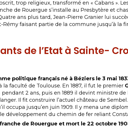
oscrit, trop religieux, transformé en « Cabans ». Les
nche de Rouergue s’installe au Presbytère et chasse
. Quatre ans plus tard, Jean-Pierre Granier lui succ
-Rémy faisant partie de la commune jusqu’à la fin d
ts de l’Etat à Sainte- Cr
me politique français né à Béziers
le 3 mai 183
 la faculté de Toulouse. En 1887, il fut le premier
G
a pendant 2 ans, puis en 1889 il devint ministre d
langer. Il fit construire l’actuel château de Semb
’il occupa jusqu’en juin 1909. Il y mena une dip
dans le développement du chemin de fer reliant Con
lefranche de Rouergue et mort le 22 octobre 190