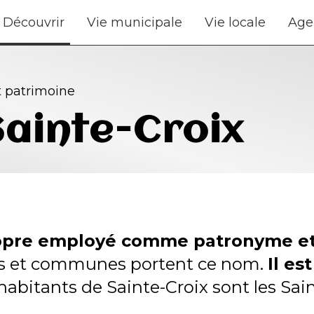
Découvrir
Vie municipale
Vie locale
Age
t patrimoine
Sainte-Croix
ropre employé comme patronyme e
es et communes portent ce nom.
Il es
habitants de Sainte-Croix sont les Sain