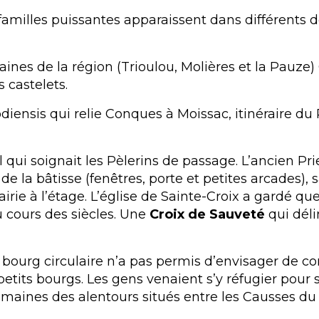
es familles puissantes apparaissent dans différents 
nes de la région (Trioulou, Molières et la Pauze)
 castelets.
odiensis qui relie Conques à Moissac, itinéraire d
l qui soignait les Pèlerins de passage. L’ancien Pri
e la bâtisse (fenêtres, porte et petites arcades),
rie à l’étage. L’église de Sainte-Croix a gardé q
u cours des siècles. Une
Croix de Sauveté
qui déli
 bourg circulaire n’a pas permis d’envisager de co
petits bourgs. Les gens venaient s’y réfugier pour 
domaines des alentours situés entre les Causses d