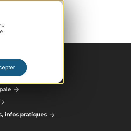
re
re
cepter
pale
 infos pratiques