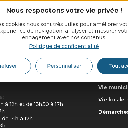
Nous respectons votre vie privée !
es cookies nous sont très utiles pour améliorer vot
Porte médiévale Cénac
xpérience de navigation, analyser et mesurer vot
engagement avec nos contenus.
Politique de confidentialité
-CROIX
refuser
Personnaliser
Tout ac


Découvrir
Vie munici
 :
Vie locale
h à 12h et de 13h30 à 17h
7h
Démarches,
t de 14h à 17h
18h