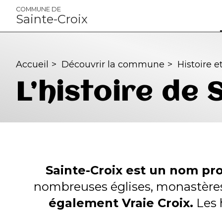
Panneau de gestion des cookies
COMMUNE DE
Sainte-Croix
Accueil
>
Découvrir la commune
>
Histoire e
L’histoire de 
Sainte-Croix est un nom p
nombreuses églises, monastèr
également Vraie Croix.
Les 