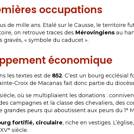
remières occupations
us de mille ans. Etalé sur le Causse, le territoire 
oire, on retrouve traces des
Mérovingiens
au ham
s gravés, « symbole du caducet ».
loppement économique
s les textes est de
852
. C’est un bourg ecclésial 
ainte-Croix de Macanas fait donc partie du diocès
° siècle, où se multipliaient les donations : conni
n des campagnes et la classe des chevaliers, des c
e grandes peurs qui aboutissent aux peurs du 1° Mi
rg fortifié, circulaire
, riche en vestiges. L’égli
XV° siècle.