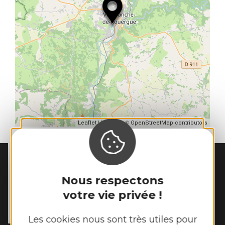
| Map data ©
Leaflet
OpenStreetMap contributors
Nous respectons
MAIRIE DE
SAINTE-CROIX
36 place du Clocher

votre vie privée !
12260 Sainte-Croix
Tél. :
05 65 81 61 86
Les cookies nous sont très utiles pour