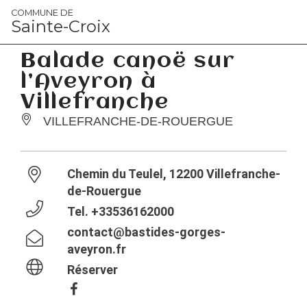
Panneau de gestion des cookies
COMMUNE DE
Sainte-Croix
Balade canoë sur
l’Aveyron à
Villefranche
VILLEFRANCHE-DE-ROUERGUE
Chemin du Teulel, 12200 Villefranche-
de-Rouergue
Tel.
+33536162000
contact@bastides-gorges-
aveyron.fr
Réserver